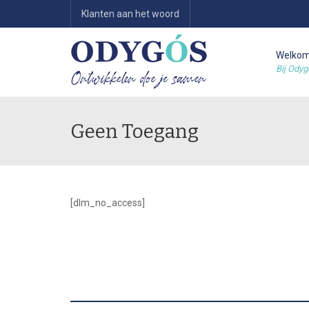
Klanten aan het woord
Welko
Bij Odyg
Geen Toegang
[dlm_no_access]