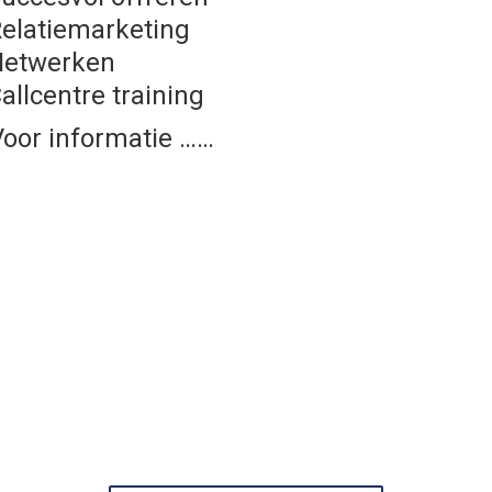
elatiemarketing
etwerken
allcentre training
r informatie ……