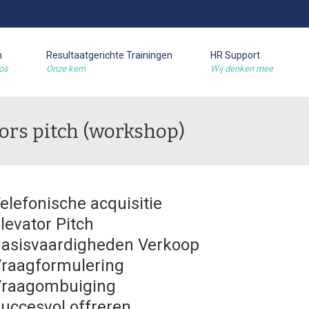
m
Resultaatgerichte Trainingen
HR Support
os
Onze kern
Wij denken mee
tors pitch (workshop)
elefonische acquisitie
levator Pitch
asisvaardigheden Verkoop
raagformulering
raagombuiging
uccesvol offreren