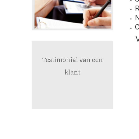
R
N
C
Voo
Testimonial van een
klant