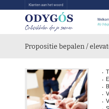
Klanten aan het woord
Welko
Bij Odyg
Propositie bepalen / eleva
T
E
B
V
V
S