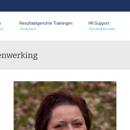
m
Resultaatgerichte Trainingen
HR Support
os
Onze kern
Wij denken mee
enwerking