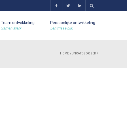
Team ontwikkeling
Persoonlijke ontwikkeling
Samen sterk
Een frisse blik
HOME
\
UNCATEGORIZED
\