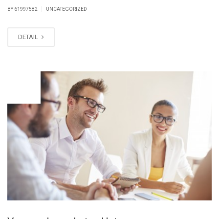
|
BY 61997582
UNCATEGORIZED
DETAIL
DEC
27