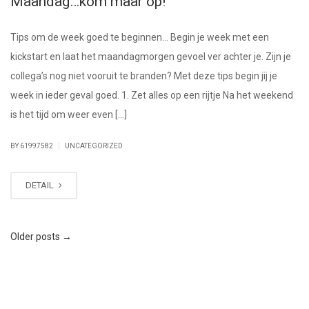
Maandag…kom maar op!
Tips om de week goed te beginnen… Begin je week met een
kickstart en laat het maandagmorgen gevoel ver achter je. Zijn je
collega’s nog niet vooruit te branden? Met deze tips begin jij je
week in ieder geval goed. 1. Zet alles op een rijtje Na het weekend
is het tijd om weer even […]
|
BY 61997582
UNCATEGORIZED
DETAIL
Older posts
→