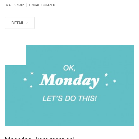
|
BY 61997582
UNCATEGORIZED
DETAIL
JUN
24