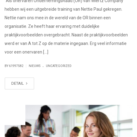
“Als onervaren OndernemingsRaad (OR) van Wiertz Company
hebben wij een uitgebreide training van Nettie Paul gekregen.
Nettie nam ons mee in de wereld van de OR binnen een
organisatie. Ze heeft haar ervaring met duidelijke
praktijkvoorbeelden overgebracht. Naast de praktijkvoorbeelden
werd er van A tot Z op de materie ingegaan. Erg veel informatie
voor een onervaren […]
.
|
BY 61997582
NIEUWS
UNCATEGORIZED
DETAIL
FEB
21