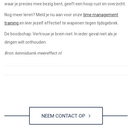
waar je precies mee bezig bent, geeft een hoop rust en overzicht.
Nog meer leren? Meld je nu aan voor onze
time management
training
en leer jezelf effectief te wapenen tegen tijdsgebrek.
De boodschap: Vertrouw je brein niet. In ieder geval niet als je
dingen wilt onthouden.
Bron: kennisbank.meereffect.nl
NEEM CONTACT OP